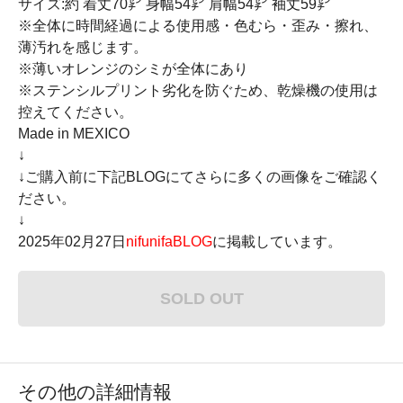
サイズ:約 着丈70㌢ 身幅54㌢ 肩幅54㌢ 袖丈59㌢
※全体に時間経過による使用感・色むら・歪み・擦れ、
薄汚れを感じます。
※薄いオレンジのシミが全体にあり
※ステンシルプリント劣化を防ぐため、乾燥機の使用は
控えてください。
Made in MEXICO
↓
↓ご購入前に下記BLOGにてさらに多くの画像をご確認く
ださい。
↓
2025年02月27日
nifunifaBLOG
に掲載しています。
SOLD OUT
その他の詳細情報