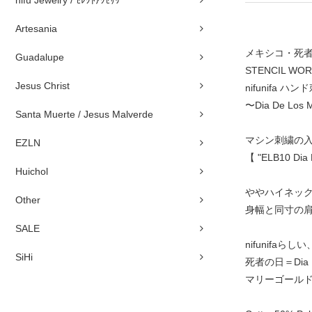
nifu Jewelry / ｾﾚｸﾄｱｸｾｻﾘｰ
Artesania
メキシコ・死者の日
Guadalupe
STENCIL 
Jesus Christ
nifunifa ハ
〜Dia De Los
Santa Muerte / Jesus Malverde
マシン刺繍の入
EZLN
【 "ELB10 Di
Huichol
ややハイネッ
Other
身幅と同寸の肩
SALE
nifunifa
SiHi
死者の日＝Dia 
マリーゴール