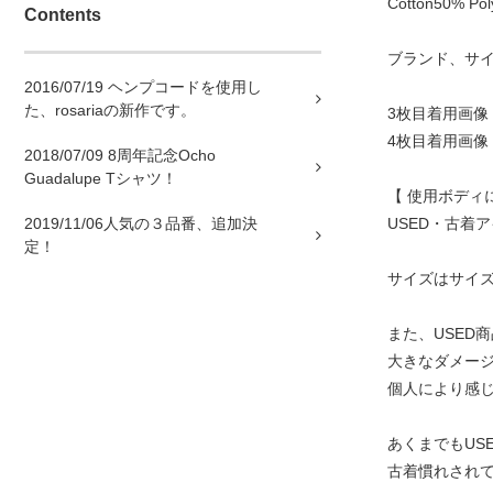
Cotton50%
Contents
ブランド、サイ
2016/07/19 ヘンプコードを使用し
た、rosariaの新作です。
3枚目着用画像 
4枚目着用画像 
2018/07/09 8周年記念Ocho
Guadalupe Tシャツ！
【 使用ボディ
2019/11/06人気の３品番、追加決
USED・古着
定！
サイズはサイ
また、USED
大きなダメージ
個人により感
あくまでもUS
古着慣れされ