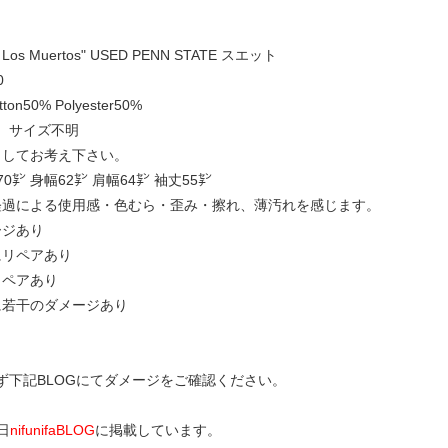
e Los Muertos" USED PENN STATE スエット
0
tton50% Polyester50%
ド、サイズ不明
としてお考え下さい。
0㌢ 身幅62㌢ 肩幅64㌢ 袖丈55㌢
経過による使用感・色むら・歪み・擦れ、薄汚れを感じます。
ージあり
にリペアあり
リペアあり
に若干のダメージあり
ず下記BLOGにてダメージをご確認ください。
0日
nifunifaBLOG
に掲載しています。