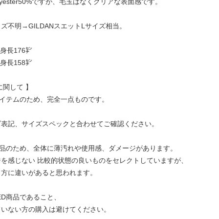
 Polyester50%ですが、毛玉はなくクリアな表面感です。
ズ不明→GILDANスエットLサイズ相当。
身長176㌢
身長158㌢
に関して 】
アイテムのため、完全一点ものです。
ズ表記、サイズスペックと合わせてご確認ください。
商品のため、全体に薄汚れや使用感、ダメージがあります。
を感じない 比較的状態の良いものをセレクトしていますが、
じ方に違いがあると思われます。
ED商品であること、
ていない方の購入は避けてください。