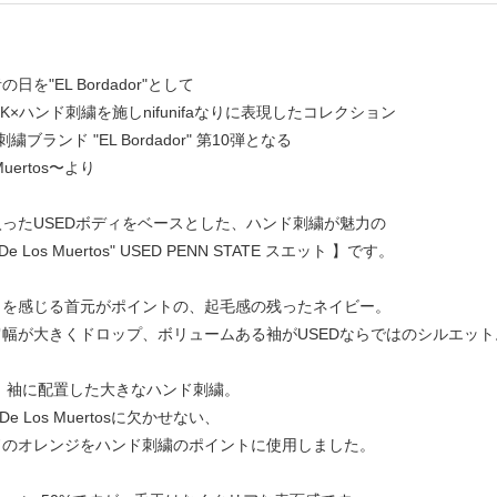
を"EL Bordador"として
WORK×ハンド刺繍を施しnifunifaなりに表現したコレクション
ンド刺繍ブランド "EL Bordador" 第10弾となる
 Muertos〜より
ったUSEDボディをベースとした、ハンド刺繍が魅力の
a De Los Muertos" USED PENN STATE スエット 】です。
クを感じる首元がポイントの、起毛感の残ったネイビー。
幅が大きくドロップ、ボリュームある袖がUSEDならではのシルエット
らしい、袖に配置した大きなハンド刺繍。
De Los Muertosに欠かせない、
ドのオレンジをハンド刺繍のポイントに使用しました。