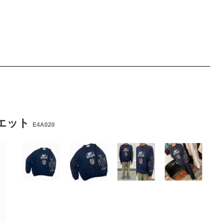
E スエット
E4A020